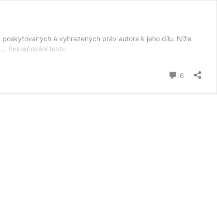
h poskytovaných a vyhrazených práv autora k jeho dílu. Níže
Varianty
e …
Pokračování textu
licence
komentář
6