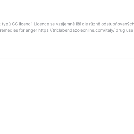
typů CC licencí. Licence se vzájemně liší dle různě odstupňovanýc
m: remedies for anger https://triclabendazoleonline.com/italy/ drug us