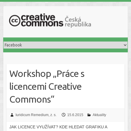
S
k
i
p
t
o
c
o
n
t
Workshop „Práce s
e
n
licencemi Creative
t
Commons“
Iuridicum Remedium, z. s.
15.6.2015
Aktuality
JAK LICENCE VYUŽÍVAT? KDE HLEDAT GRAFIKU A