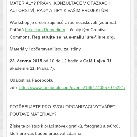
MATERIÁLY? PRÁVNÍ KONZULTACE V OTÁZKÁCH
AUTORSTVÍ, RADY A TIPY K VAŠIM PROJEKTŮM.
Workshop je určen zájemců z řad neziskovek (zdarma).
Pořádá
Iuridicum Remedium
– český tým Creative
Commons.
Registrujte se na e-mailu iure@iure.org.
Materiály i občerstvení jsou zajištěny.
23. června 2015
od 10 do 12 hodin v
Café Lajka
(U
akademie 11, Praha 7).
Událost na Facebooku
zde:
https://www.facebook.com/events/1664743857075281/
—
POTŘEBUJETE PRO SVOU ORGANIZACI VYTVÁŘET
POUTAVÉ MATERIÁLY?
Získejte přístup k práci stovek grafiků, fotografů a tvůrců,
kteří pro vás budou pracovat zdarma!