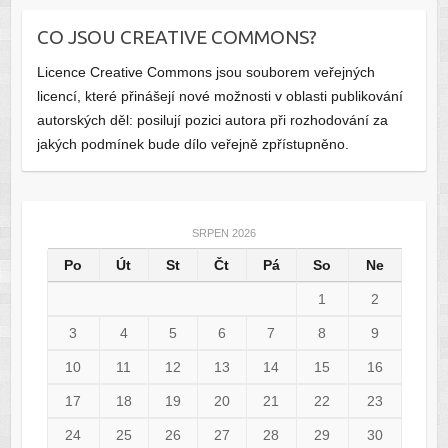
CO JSOU CREATIVE COMMONS?
Licence Creative Commons jsou souborem veřejných
licencí, které přinášejí nové možnosti v oblasti publikování
autorských děl: posilují pozici autora při rozhodování za
jakých podmínek bude dílo veřejně zpřístupněno.
SRPEN 2026
Po
Út
St
Čt
Pá
So
Ne
1
2
3
4
5
6
7
8
9
10
11
12
13
14
15
16
17
18
19
20
21
22
23
24
25
26
27
28
29
30