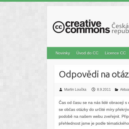
S
k
i
p
t
o
c
Novinky
Úvod do CC
Licence CC
o
n
t
Odpovědi na otáz
e
n
t
Martin Loučka
8.9.2011
Aktual
Čas od času se na nás lidé obracejí s 
se občas otázky do určité míry překrý
podobě na našem webu zveřejnit. Připo
přehlednost jsme je podle tématického 