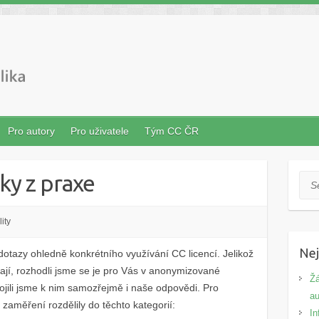
Pro autory
Pro uživatele
Tým CC ČR
ky z praxe
Sea
ity
Nej
dotazy ohledně konkrétního využívání CC licencí. Jelikož
vají, rozhodli jsme se je pro Vás v anonymizované
Žá
jili jsme k nim samozřejmě i naše odpovědi. Pro
au
zaměření rozdělily do těchto kategorií:
In