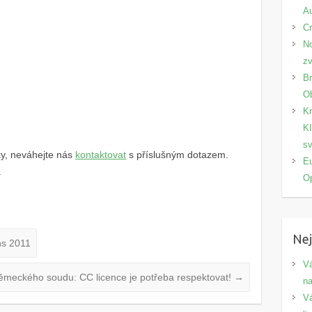
Au
Cr
No
zv
Br
Ob
Kr
K
sv
ky, neváhejte nás
kontaktovat
s příslušným dotazem.
Eu
.
O
Nej
ns 2011
Vá
meckého soudu: CC licence je potřeba respektovat!
→
na
Vá