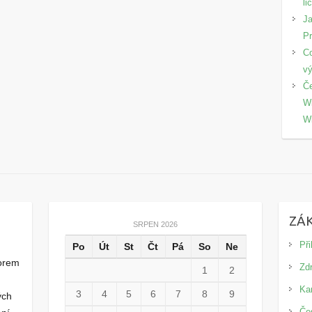
li
Ja
P
Co
v
Če
Wi
W
ZÁ
SRPEN 2026
Při
Po
Út
St
Čt
Pá
So
Ne
orem
Zdr
1
2
Ka
3
4
5
6
7
8
9
ých
Če