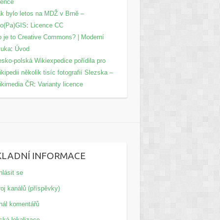
cence
k bylo letos na MDŽ v Brně –
ro(Pa)GIS
:
Licence CC
 je to Creative Commons? | Moderní
ýuka
:
Úvod
sko-polská Wikiexpedice pořídila pro
kipedii několik tisíc fotografií Slezska –
ikimedia ČR
:
Varianty licence
KLADNÍ INFORMACE
hlásit se
oj kanálů (příspěvky)
nál komentářů
ská lokalizace