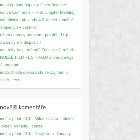
torskoprávní aspekty Open Science
eative Commons – First Chapter Meeting
vé oficiální překlady 4.0 licencí konečně
eřejněny i v češtině!
ožura ochrany soukromí pro děti, Digi-
ránci nyní k dispozici!
ade taky tvoje máma? Zahajuje 1. ročník
INOLAB FILM FESTIVALU a představuje
ůj program
rodoc hledá doktoranda se zájmem o
pen Access
novější komentáře
noční přání 2018 | Miloš Hlávka – člověk
 okraji
:
Varianty licence
noční přání 2018 | Nový Knín
:
Varianty