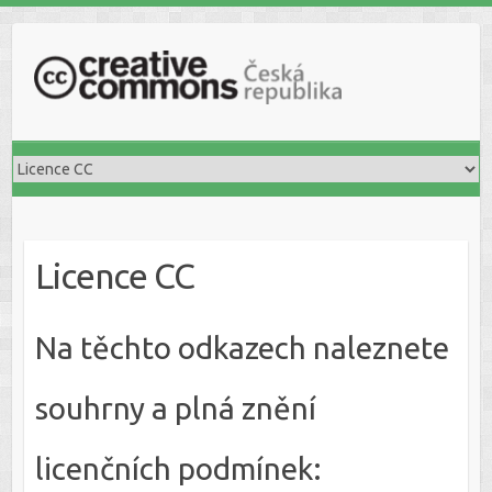
S
k
i
p
t
o
c
o
n
t
Licence CC
e
n
t
Na těchto odkazech naleznete
souhrny a plná znění
licenčních podmínek: