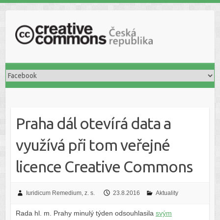
S
k
i
p
t
o
c
o
n
t
Praha dál otevírá data a
e
n
využívá při tom veřejné
t
licence Creative Commons
Iuridicum Remedium, z. s.
23.8.2016
Aktuality
Rada hl. m. Prahy minulý týden odsouhlasila
svým