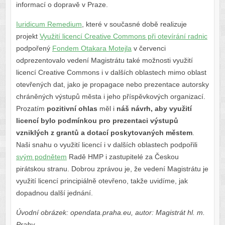
informací o dopravě v Praze.
Iuridicum Remedium
, které v současné době realizuje
projekt
Využití licencí Creative Commons při otevírání radnic
podpořený
Fondem Otakara Motejla
v červenci
odprezentovalo vedení Magistrátu také možnosti využití
licencí Creative Commons i v dalších oblastech mimo oblast
otevřených dat, jako je propagace nebo prezentace autorsky
chráněných výstupů města i jeho příspěvkových organizací.
Prozatím
pozitivní ohlas
měl i
náš návrh, aby využití
licencí bylo podmínkou pro prezentaci výstupů
vzniklých z grantů a dotací poskytovaných městem
.
Naši snahu o využití licencí i v dalších oblastech podpořili
svým podnětem
Radě HMP i zastupitelé za Českou
pirátskou stranu. Dobrou zprávou je, že vedení Magistrátu je
využití licencí principiálně otevřeno, takže uvidíme, jak
dopadnou další jednání.
Úvodní obrázek: opendata.praha.eu, autor: Magistrát hl. m.
Prahy