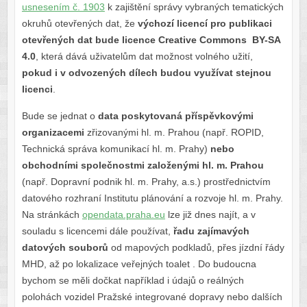
usnesením č. 1903
k zajištění správy vybraných tematických
okruhů otevřených dat, že
výchozí licencí pro publikaci
otevřených dat bude licence Creative Commons BY-SA
4.0
, která dává uživatelům dat možnost volného užití,
pokud i v odvozených dílech budou využívat stejnou
licenci
.
Bude se jednat o
data poskytovaná příspěvkovými
organizacemi
zřizovanými hl. m. Prahou (např. ROPID,
Technická správa komunikací hl. m. Prahy)
nebo
obchodními společnostmi založenými hl. m. Prahou
(např. Dopravní podnik hl. m. Prahy, a.s.) prostřednictvím
datového rozhraní Institutu plánování a rozvoje hl. m. Prahy.
Na stránkách
opendata.praha.eu
lze již dnes najít, a v
souladu s licencemi dále používat,
řadu zajímavých
datových souborů
od mapových podkladů, přes jízdní řády
MHD, až po lokalizace veřejných toalet . Do budoucna
bychom se měli dočkat například i údajů o reálných
polohách vozidel Pražské integrované dopravy nebo dalších