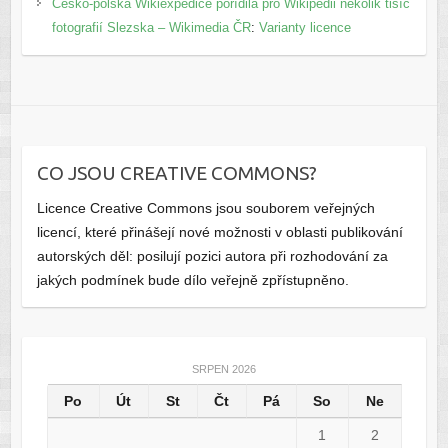
Česko-polská Wikiexpedice pořídila pro Wikipedii několik tisíc
fotografií Slezska – Wikimedia ČR
:
Varianty licence
CO JSOU CREATIVE COMMONS?
Licence Creative Commons jsou souborem veřejných
licencí, které přinášejí nové možnosti v oblasti publikování
autorských děl: posilují pozici autora při rozhodování za
jakých podmínek bude dílo veřejně zpřístupněno.
SRPEN 2026
Po
Út
St
Čt
Pá
So
Ne
1
2