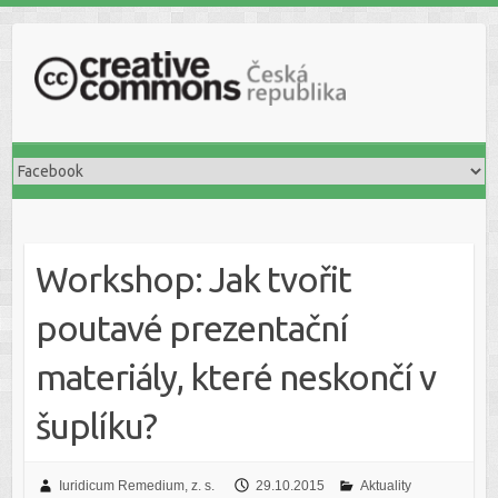
S
k
i
p
t
o
c
o
n
t
Workshop: Jak tvořit
e
n
poutavé prezentační
t
materiály, které neskončí v
šuplíku?
Iuridicum Remedium, z. s.
29.10.2015
Aktuality