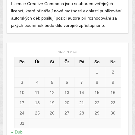
Licence Creative Commons jsou souborem veřejných
licencí, které přinášejí nové možnosti v oblasti publikování
autorských děl: posilují pozici autora při rozhodování za
jakých podmínek bude dílo veřejně zpřístupněno.
SRPEN 2026
Po
Út
St
Čt
Pá
So
Ne
1
2
3
4
5
6
7
8
9
10
11
12
13
14
15
16
17
18
19
20
21
22
23
24
25
26
27
28
29
30
31
« Dub