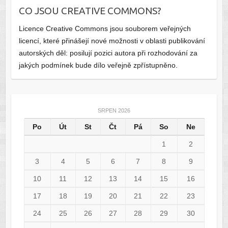
CO JSOU CREATIVE COMMONS?
Licence Creative Commons jsou souborem veřejných
licencí, které přinášejí nové možnosti v oblasti publikování
autorských děl: posilují pozici autora při rozhodování za
jakých podmínek bude dílo veřejně zpřístupněno.
SRPEN 2026
Po
Út
St
Čt
Pá
So
Ne
1
2
3
4
5
6
7
8
9
10
11
12
13
14
15
16
17
18
19
20
21
22
23
24
25
26
27
28
29
30