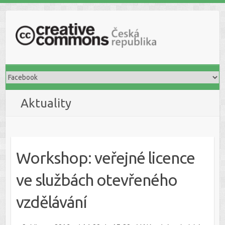
S
k
i
p
t
o
c
o
Aktuality
n
t
e
n
Workshop: veřejné licence
t
ve službách otevřeného
vzdělávání