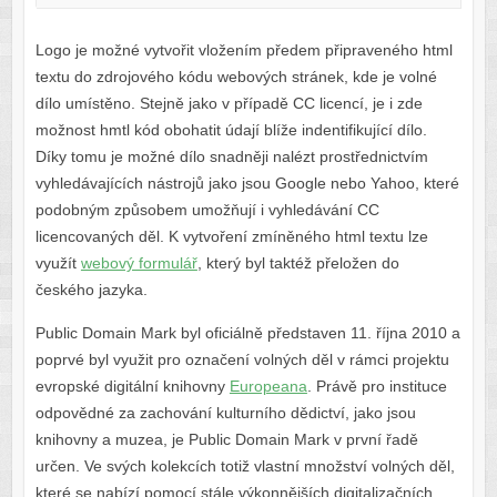
Logo je možné vytvořit vložením předem připraveného html
textu do zdrojového kódu webových stránek, kde je volné
dílo umístěno. Stejně jako v případě CC licencí, je i zde
možnost hmtl kód obohatit údají blíže indentifikující dílo.
Díky tomu je možné dílo snadněji nalézt prostřednictvím
vyhledávajících nástrojů jako jsou Google nebo Yahoo, které
podobným způsobem umožňují i vyhledávání CC
licencovaných děl. K vytvoření zmíněného html textu lze
využít
webový formulář
, který byl taktéž přeložen do
českého jazyka.
Public Domain Mark byl oficiálně představen 11. října 2010 a
poprvé byl využit pro označení volných děl v rámci projektu
evropské digitální knihovny
Europeana
. Právě pro instituce
odpovědné za zachování kulturního dědictví, jako jsou
knihovny a muzea, je Public Domain Mark v první řadě
určen. Ve svých kolekcích totiž vlastní množství volných děl,
které se nabízí pomocí stále výkonnějších digitalizačních