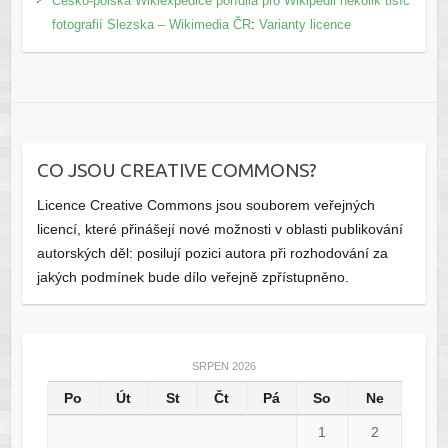
Česko-polská Wikiexpedice pořídila pro Wikipedii několik tisíc
fotografií Slezska – Wikimedia ČR
:
Varianty licence
CO JSOU CREATIVE COMMONS?
Licence Creative Commons jsou souborem veřejných
licencí, které přinášejí nové možnosti v oblasti publikování
autorských děl: posilují pozici autora při rozhodování za
jakých podmínek bude dílo veřejně zpřístupněno.
SRPEN 2026
Po
Út
St
Čt
Pá
So
Ne
1
2