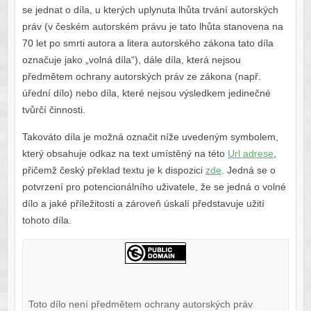
se jednat o díla, u kterých uplynuta lhůta trvání autorských
práv (v českém autorském právu je tato lhůta stanovena na
70 let po smrti autora a litera autorského zákona tato díla
označuje jako „volná díla“), dále díla, která nejsou
předmětem ochrany autorských práv ze zákona (např.
úřední dílo) nebo díla, které nejsou výsledkem jedinečné
tvůrčí činnosti.
Takováto díla je možná označit níže uvedeným symbolem,
který obsahuje odkaz na text umístěný na této
Url adrese
,
přičemž český překlad textu je k dispozici
zde
. Jedná se o
potvrzení pro potencionálního uživatele, že se jedná o volné
dílo a jaké příležitosti a zároveň úskalí představuje užití
tohoto díla.
Toto dílo není předmětem ochrany autorských práv