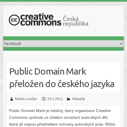
S
k
i
p
t
o
c
o
n
t
Public Domain Mark
e
n
přeložen do českého jazyka
t
Martin Loučka
20.2.2011
Aktuality
Public Domain Mark je nástroj, který organizace Creative
Commons vyvinula za účelem označení autorských děl,
které již nejsou předmětem ochrany autorských práv. Může